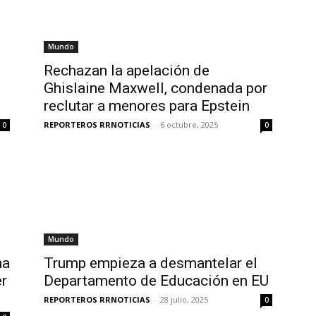
Mundo
Rechazan la apelación de
Ghislaine Maxwell, condenada por
reclutar a menores para Epstein
REPORTEROS RRNOTICIAS
-
6 octubre, 2025
0
0
Mundo
na
Trump empieza a desmantelar el
r
Departamento de Educación en EU
REPORTEROS RRNOTICIAS
-
28 julio, 2025
0