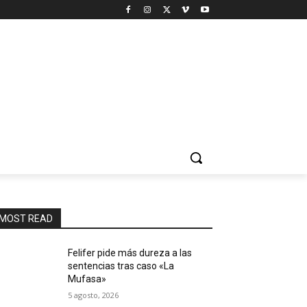
MOST READ
Felifer pide más dureza a las
sentencias tras caso «La
Mufasa»
5 agosto, 2026