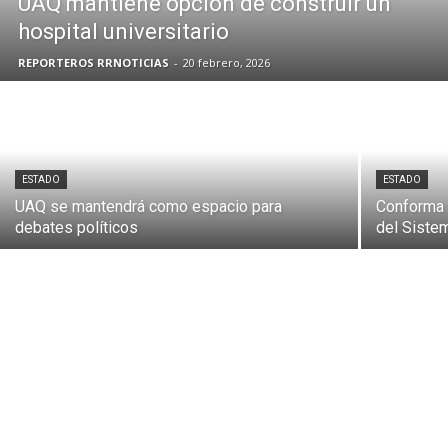
UAQ mantiene opción de construir un
hospital universitario
REPORTEROS RRNOTICIAS
-
20 febrero, 2026
ESTADO
ESTADO
UAQ se mantendrá como espacio para
Conforma 
debates políticos
del Siste