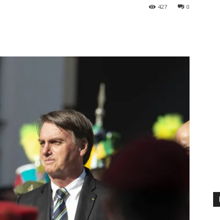
427
0