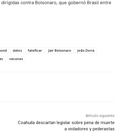
 dirigidas contra Bolsonaro, que gobernó Brasil entre
ovid
datos
falsificar
Jair Bolsonaro
João Doria
ac
vacunas
Artículo siguiente
Coahuila descartan legislar sobre pena de muerte
a violadores y pederastas