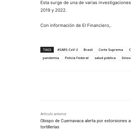
Esta surge de una de varias investigaciones
2019 y 2022.
Con información de El Financiero,.
TAGS
#SARS-CoV-2
Brasil
Corte Suprema
C
pandemia
Policía Federal
salud pública
Sinov
Cuota
Artículo anterior
Obispo de Cuernavaca alerta por extorsiones a
tortillerías