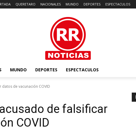
RTADA
QUERETARO
NACIONALES
MUNDO
DEPORTES
ESPECTACULOS
S
MUNDO
DEPORTES
ESPECTACULOS
car datos de vacunación COVID
acusado de falsificar
ión COVID