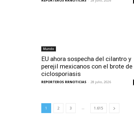
REPORTEROS RRNOTICIAS
-
28 julio, 2026
Mundo
EU ahora sospecha del cilantro y
perejil mexicanos con el brote de
ciclosporiasis
REPORTEROS RRNOTICIAS
-
28 julio, 2026
...
1
2
3
1.615