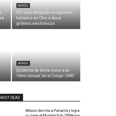
MUNDO
s,
ICE está obligando a migrantes
ura
haitianos en Ohio a llevar
grilletes electrónicos
MUNDO
s
Epidemia de ébola crece a un
‘ritmo inusual’ en el Congo: OMS
MOST READ
México derrota a Panamá y logra
su pase al Mundial Sub-20México