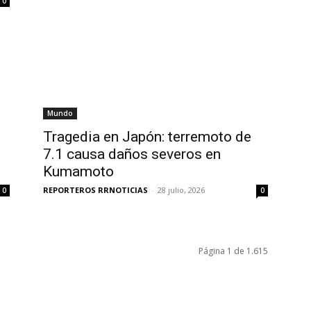
0
Mundo
Tragedia en Japón: terremoto de
7.1 causa daños severos en
Kumamoto
REPORTEROS RRNOTICIAS
-
28 julio, 2026
0
0
Página 1 de 1.615