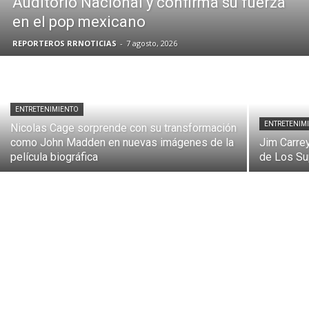
Auditorio Nacional y confirma su fuerza
en el pop mexicano
REPORTEROS RRNOTICIAS
-
7 agosto, 2026
ENTRETENIMIENTO
ENTRETENIM
Nicolas Cage sorprende con su transformación
como John Madden en nuevas imágenes de la
Jim Carrey
película biográfica
de Los Su