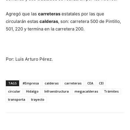
Agregó que las
carreteras
estatales por las que
circularán estas
calderas
, son: carretera 500 de Pintillo,
501, 220 y termina en la carretera 200.
Por: Luis Arturo Pérez.
TAGS
#Empresa
calderas
carreteras
CEA
CEI
circular
Hidalgo
Infraestructura
megacalderas
Trámites
transporta
trayecto