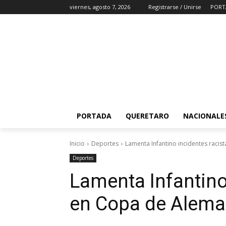
viernes, agosto 7, 2026
Registrarse / Unirse
PORT
PORTADA
QUERETARO
NACIONALE
Inicio
Deportes
Lamenta Infantino incidentes racis
Deportes
Lamenta Infantino
en Copa de Alema