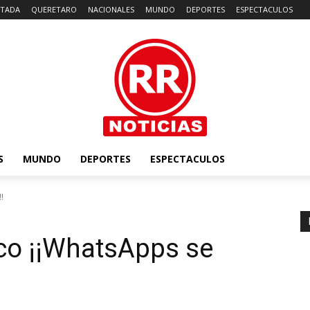
TADA
QUERETARO
NACIONALES
MUNDO
DEPORTES
ESPECTACULOS
S
MUNDO
DEPORTES
ESPECTACULOS
!
co ¡¡WhatsApps se