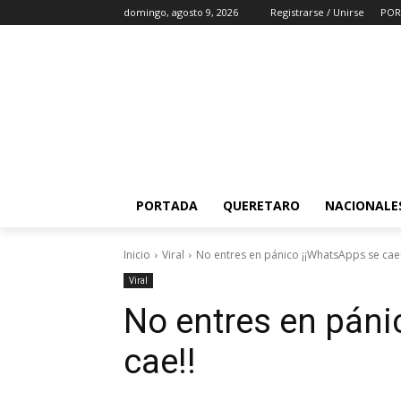
domingo, agosto 9, 2026
Registrarse / Unirse
POR
PORTADA
QUERETARO
NACIONALE
Inicio
Viral
No entres en pánico ¡¡WhatsApps se cae!
Viral
No entres en páni
cae!!