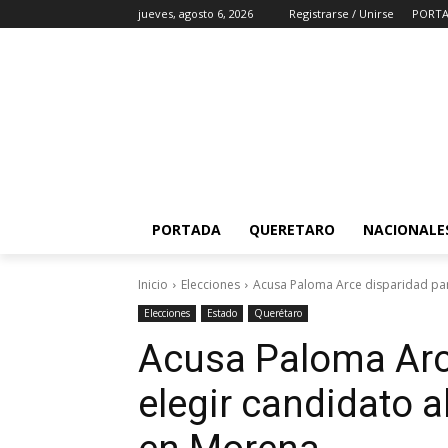
jueves, agosto 6, 2026
Registrarse / Unirse
PORT
PORTADA
QUERETARO
NACIONALE
Inicio
Elecciones
Acusa Paloma Arce disparidad para
Elecciones
Estado
Querétaro
Acusa Paloma Arc
elegir candidato 