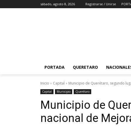
sábado, agosto 8, 2026
Registrarse / Unirse
PORT
PORTADA
QUERETARO
NACIONALE
Inicio
Capital
Municipio de Querétaro, segundo luga
Capital
Municipio
Querétaro
Municipio de Quer
nacional de Mejor