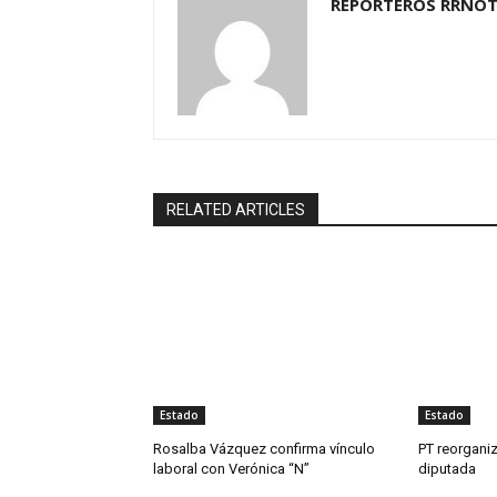
REPORTEROS RRNOT
RELATED ARTICLES
Estado
Estado
Rosalba Vázquez confirma vínculo
PT reorganiz
laboral con Verónica “N”
diputada