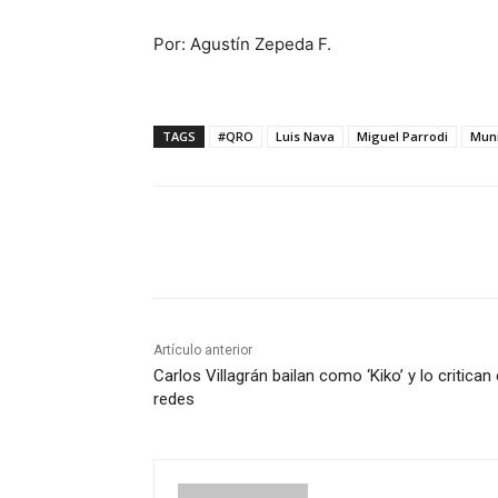
Por: Agustín Zepeda F.
TAGS
#QRO
Luis Nava
Miguel Parrodi
Muni
Cuota
Artículo anterior
Carlos Villagrán bailan como ‘Kiko’ y lo critican
redes