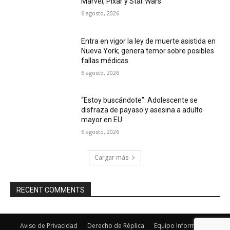
Marvel, Pixar y Star Wars
6 agosto, 2026
Entra en vigor la ley de muerte asistida en
Nueva York; genera temor sobre posibles
fallas médicas
6 agosto, 2026
“Estoy buscándote”: Adolescente se
disfraza de payaso y asesina a adulto
mayor en EU
6 agosto, 2026
Cargar más
RECENT COMMENTS
Aviso de Privacidad
Derecho de Réplica
Equipo Informativo