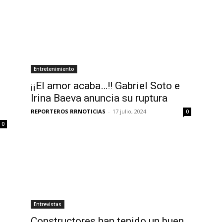
Entretenimiento
¡¡El amor acaba…!! Gabriel Soto e
Irina Baeva anuncia su ruptura
REPORTEROS RRNOTICIAS
-
17 julio, 2024
0
0
Entrevistas
Constructores han tenido un buen