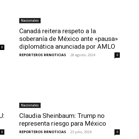
Nacionales
Canadá reitera respeto a la
soberanía de México ante «pausa»
diplomática anunciada por AMLO
0
REPORTEROS RRNOTICIAS
-
28 agosto, 2024
0
Nacionales
U:
Claudia Sheinbaum: Trump no
representa riesgo para México
REPORTEROS RRNOTICIAS
-
23 julio, 2024
0
0