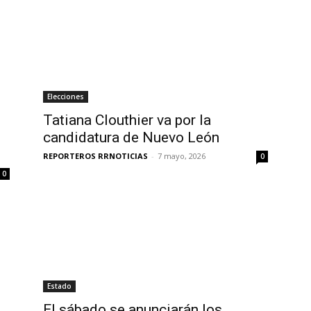
Elecciones
Tatiana Clouthier va por la
candidatura de Nuevo León
REPORTEROS RRNOTICIAS
-
7 mayo, 2026
0
0
Estado
n
El sábado se anunciarán los