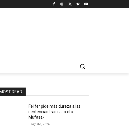
MOST READ
Felifer pide más dureza a las
sentencias tras caso «La
Mufasa»
5 agosto, 2026