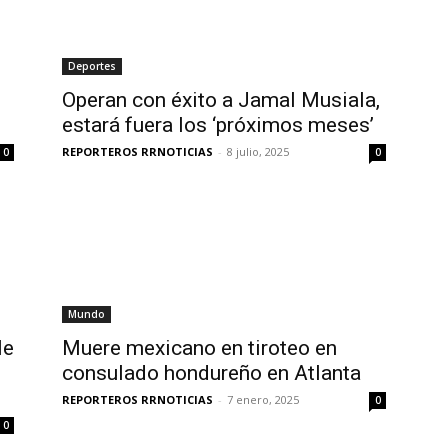
Deportes
Operan con éxito a Jamal Musiala,
estará fuera los ‘próximos meses’
REPORTEROS RRNOTICIAS
-
8 julio, 2025
0
0
Mundo
le
Muere mexicano en tiroteo en
consulado hondureño en Atlanta
REPORTEROS RRNOTICIAS
-
7 enero, 2025
0
0