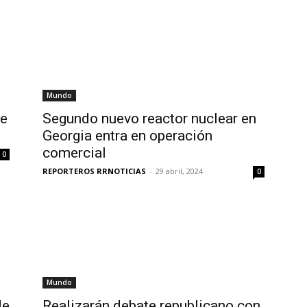
Mundo
de
Segundo nuevo reactor nuclear en
Georgia entra en operación
comercial
0
REPORTEROS RRNOTICIAS
-
29 abril, 2024
0
Mundo
de
Realizarán debate republicano con