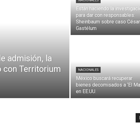
NACIONALES
Están haciendo la investigaci
para dar con responsables:
Sheinbaum sobre caso César
Gastélum
e admisión, la
 con Territorium
NACIONALES
México buscará recuperar
bienes decomisados a ‘El Ma
en EE.UU.