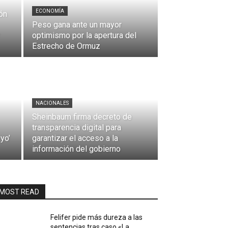
ECONOMÍA
ón
Peso gana ante un mayor
optimismo por la apertura del
Estrecho de Ormuz
NACIONALES
Sheinbaum firma decreto de
transparencia digital para
yo’
garantizar el acceso a la
información del gobierno
MOST READ
Felifer pide más dureza a las
sentencias tras caso «La