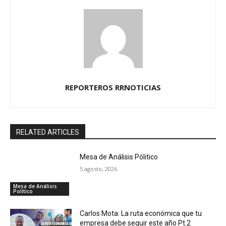
u
d
i
o
REPORTEROS RRNOTICIAS
RELATED ARTICLES
Mesa de Análisis Pólitico
5 agosto, 2026
Mesa de Análisis
Político
Carlos Mota: La ruta económica que tu
empresa debe seguir este año Pt.2