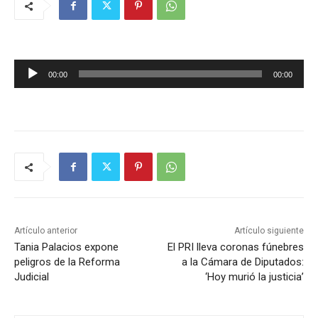
R
00:00
00:00
e
p
r
o
d
u
c
t
Artículo anterior
Artículo siguiente
o
Tania Palacios expone
El PRI lleva coronas fúnebres
r
peligros de la Reforma
a la Cámara de Diputados:
d
Judicial
‘Hoy murió la justicia’
e
a