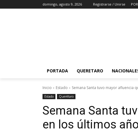
domingo, agosto 9, 2026
Registrarse / Unirse
POR
PORTADA
QUERETARO
NACIONALE
Inicio
Estado
Semana Santa tuvo mayor afluencia qu
Estado
Querétaro
Semana Santa tuv
en los últimos añ