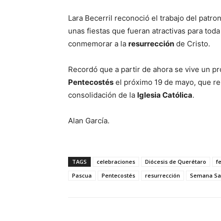
Lara Becerril reconoció el trabajo del patro
unas fiestas que fueran atractivas para toda
conmemorar a la
resurrección
de Cristo.
Recordó que a partir de ahora se vive un p
Pentecostés
el próximo 19 de mayo, que rem
consolidación de la
Iglesia Católica
.
Alan García.
TAGS
celebraciones
Diócesis de Querétaro
f
Pascua
Pentecostés
resurrección
Semana Sa