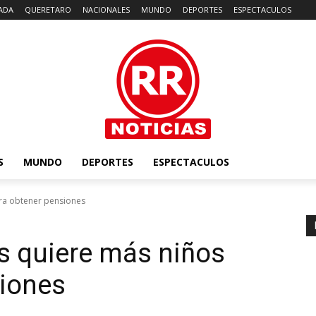
ADA
QUERETARO
NACIONALES
MUNDO
DEPORTES
ESPECTACULOS
S
MUNDO
DEPORTES
ESPECTACULOS
ara obtener pensiones
s quiere más niños
siones