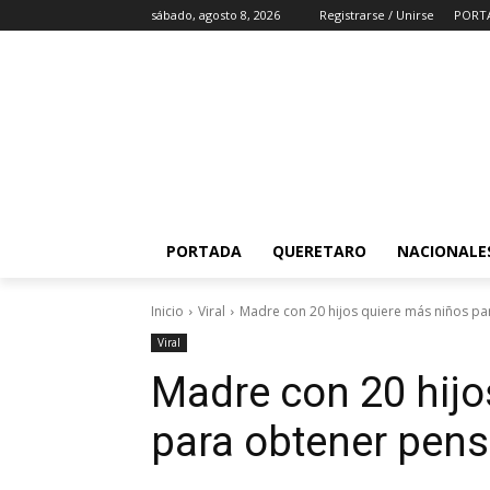
sábado, agosto 8, 2026
Registrarse / Unirse
PORT
PORTADA
QUERETARO
NACIONALE
Inicio
Viral
Madre con 20 hijos quiere más niños p
Viral
Madre con 20 hijo
para obtener pen