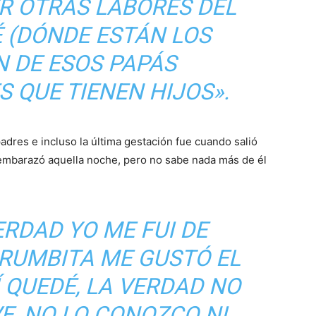
R OTRAS LABORES DEL
É (DÓNDE ESTÁN LOS
N DE ESOS PAPÁS
 QUE TIENEN HIJOS».
adres e incluso la última gestación fue cuando salió
e embarazó aquella noche, pero no sabe nada más de él
VERDAD YO ME FUI DE
 RUMBITA ME GUSTÓ EL
 QUEDÉ, LA VERDAD NO
VE, NO LO CONOZCO NI