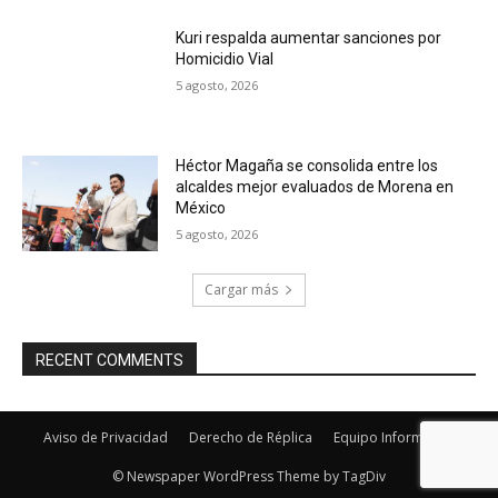
Kuri respalda aumentar sanciones por
Homicidio Vial
5 agosto, 2026
Héctor Magaña se consolida entre los
alcaldes mejor evaluados de Morena en
México
5 agosto, 2026
Cargar más
RECENT COMMENTS
Aviso de Privacidad
Derecho de Réplica
Equipo Informativo
© Newspaper WordPress Theme by TagDiv