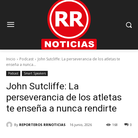
Inicio
Podcast
John Sutcliffe: La perseverancia de los atletas te
enseña a nunca...
Podcast
Smart Speakers
John Sutcliffe: La
perseverancia de los atletas
te enseña a nunca rendirte
By
REPORTEROS RRNOTICIAS
16 junio, 2026
168
0