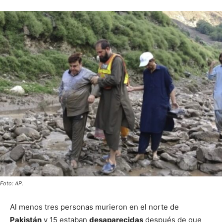
Foto: AP.
Al menos tres personas murieron en el norte de
Pakistán
y 15 estaban
desaparecidas
después de que