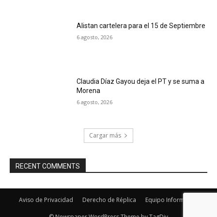
Alistan cartelera para el 15 de Septiembre
6 agosto, 2026
Claudia Díaz Gayou deja el PT y se suma a
Morena
6 agosto, 2026
Cargar más
RECENT COMMENTS
Aviso de Privacidad
Derecho de Réplica
Equipo Informativo
© Newspaper WordPress Theme by TagDiv