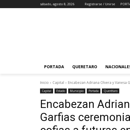
sábado, agosto 8, 2026
Registrarse / Unirse
PORT
PORTADA
QUERETARO
NACIONALE
Inicio
Capital
Encabezan Adriana Olvera y Vanesa Ga
Capital
Estado
Municipio
Portada
Querétaro
Encabezan Adrian
Garfias ceremonia