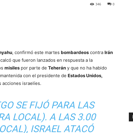
346
0
nyahu
, confirmó este martes
bombardeos
contra
Irán
 recalcó que fueron lanzados en respuesta a la
ios
misiles
por parte de
Teherán
y que no ha habido
mantenida con el presidente de
Estados Unidos,
 acciones israelíes.
EGO SE FIJÓ PARA LAS
A LOCAL). A LAS 3.00
OCAL), ISRAEL ATACÓ