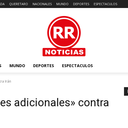
ADA
QUERETARO
NACIONALES
MUNDO
DEPORTES
ESPECTACULOS
S
MUNDO
DEPORTES
ESPECTACULOS
ra Irán
s adicionales» contra