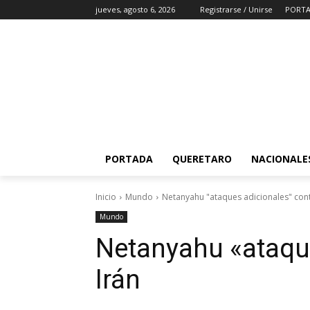
jueves, agosto 6, 2026
Registrarse / Unirse
PORT
PORTADA
QUERETARO
NACIONALE
Inicio
Mundo
Netanyahu "ataques adicionales" cont
Mundo
Netanyahu «ataque
Irán