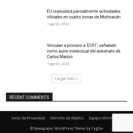
EU reanudará parcialmente actividades
oficiales en cuatro zonas de Michoacán
7 agosto, 2026
Vinculan a proceso a ‘El R1’, señalado
como autor intelectual del asesinato de
Carlos Manzo
7 agosto, 2026
Cargar más
RECENT COMMENTS
Aviso de Privacidad
Derecho de Réplica
Equipo Informativo
© Newspaper WordPress Theme by TagDiv