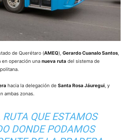
Estado de Querétaro (
AMEQ
),
Gerardo Cuanalo Santos
,
rá en operación una
nueva
ruta
del sistema de
politana.
era
hacia la delegación de
Santa Rosa Jáuregui
, y
en ambas zonas.
A RUTA QUE ESTAMOS
O DONDE PODAMOS