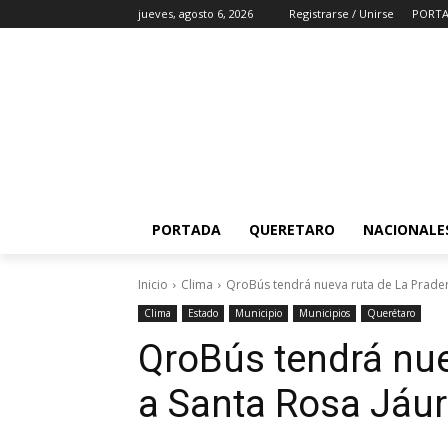
jueves, agosto 6, 2026
Registrarse / Unirse
PORT
PORTADA
QUERETARO
NACIONALE
Inicio
Clima
QroBús tendrá nueva ruta de La Prader
Clima
Estado
Municipio
Municipios
Querétaro
QroBús tendrá nue
a Santa Rosa Jáu