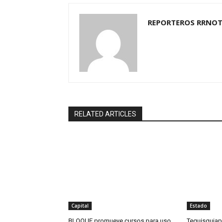
REPORTEROS RRNOT
RELATED ARTICLES
Capital
Estado
BLOQUE promueve cursos para uso
Tequisquiap