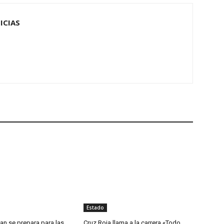
ICIAS
Estado
an se prepara para las
Cruz Roja llama a la carrera «Todo