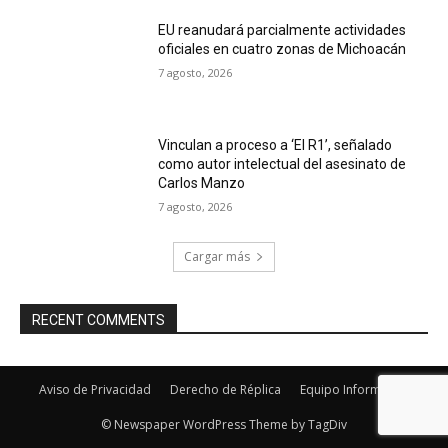
EU reanudará parcialmente actividades
oficiales en cuatro zonas de Michoacán
7 agosto, 2026
Vinculan a proceso a ‘El R1’, señalado
como autor intelectual del asesinato de
Carlos Manzo
7 agosto, 2026
Cargar más
RECENT COMMENTS
Aviso de Privacidad
Derecho de Réplica
Equipo Informativo
© Newspaper WordPress Theme by TagDiv