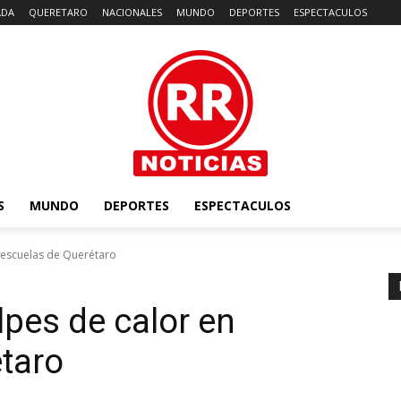
ADA
QUERETARO
NACIONALES
MUNDO
DEPORTES
ESPECTACULOS
S
MUNDO
DEPORTES
ESPECTACULOS
 escuelas de Querétaro
lpes de calor en
taro