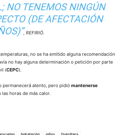
L; NO TENEMOS NINGÚN
PECTO (DE AFECTACIÓN
ÑOS)”
, REFIRIÓ.
s temperaturas, no se ha emitido alguna recomendación
avía no hay alguna determinación o petición por parte
il (
CEPC
).
o permanecerá atento, pero pidió
mantenerse
n las horas de más calor.
escuelas
hidratación
niños
Querétaro