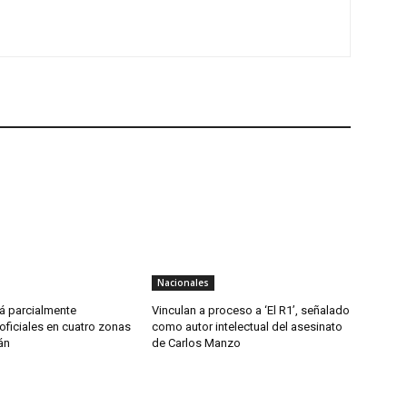
Nacionales
á parcialmente
Vinculan a proceso a ‘El R1’, señalado
oficiales en cuatro zonas
como autor intelectual del asesinato
án
de Carlos Manzo