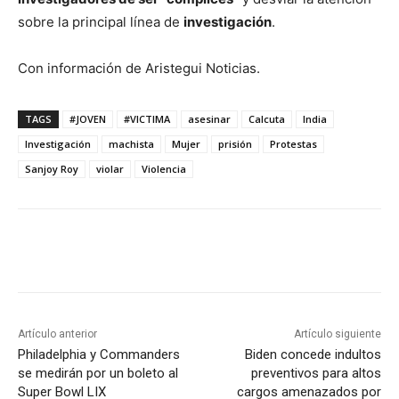
sobre la principal línea de
investigación
.
Con información de Aristegui Noticias.
TAGS
#JOVEN
#VICTIMA
asesinar
Calcuta
India
Investigación
machista
Mujer
prisión
Protestas
Sanjoy Roy
violar
Violencia
Artículo anterior
Artículo siguiente
Philadelphia y Commanders
Biden concede indultos
se medirán por un boleto al
preventivos para altos
Super Bowl LIX
cargos amenazados por