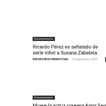
Entretenimiento
Ricardo Pérez es señalado de
serle infiel a Susana Zabaleta
REPORTEROS RRNOTICIAS
-
15 septiembre, 2025
Entretenimiento
Muere la actriz coreana Kang Seo