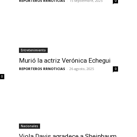
REPORTEROS RRNOTICIAS
-
15 septiembre, 2025
0
Entretenimiento
Murió la actriz Verónica Echegui
REPORTEROS RRNOTICIAS
-
26 agosto, 2025
0
0
Nacionales
Viola Davis agradece a Sheinbaum