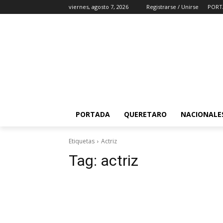
viernes, agosto 7, 2026
Registrarse / Unirse
PORT
PORTADA
QUERETARO
NACIONALE
Etiquetas
Actriz
Tag:
actriz