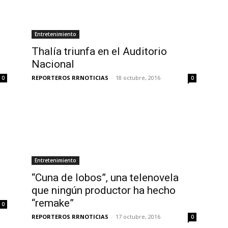
Entretenimiento
Thalía triunfa en el Auditorio
Nacional
REPORTEROS RRNOTICIAS
-
18 octubre, 2016
0
0
Entretenimiento
“Cuna de lobos”, una telenovela
que ningún productor ha hecho
“remake”
0
REPORTEROS RRNOTICIAS
-
17 octubre, 2016
0