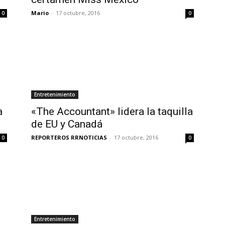
Mario
-
17 octubre, 2016
0
0
Entretenimiento
a
«The Accountant» lidera la taquilla
de EU y Canadá
REPORTEROS RRNOTICIAS
-
17 octubre, 2016
0
0
Entretenimiento