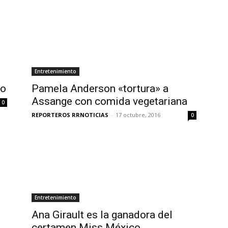
Entretenimiento
do
Pamela Anderson «tortura» a
Assange con comida vegetariana
0
REPORTEROS RRNOTICIAS
-
17 octubre, 2016
0
Entretenimiento
Ana Girault es la ganadora del
certamen Miss México