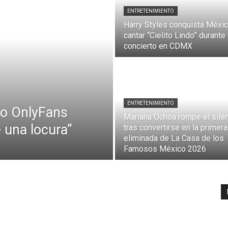
ENTRETENIMIENTO
Harry Styles conquista Méxic
cantar “Cielito Lindo” durante
concierto en CDMX
ENTRETENIMIENTO
mo OnlyFans
Mariana Ochoa rompe el sile
 una locura”
tras convertirse en la primera
eliminada de La Casa de los
Famosos México 2026