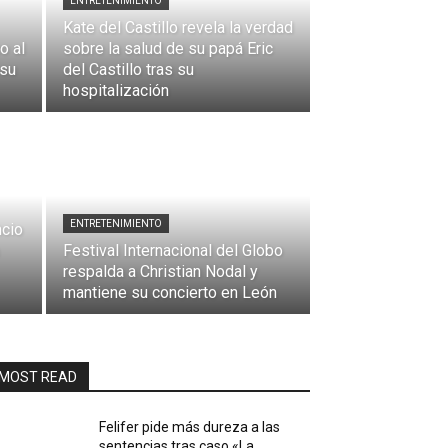
ENTRETENIMIENTO
Kate del Castillo revela la verdad
o al
sobre la salud de su papá Eric
 su
del Castillo tras su
hospitalización
ENTRETENIMIENTO
ncio
Festival Internacional del Globo
respalda a Christian Nodal y
mantiene su concierto en León
MOST READ
Felifer pide más dureza a las
sentencias tras caso «La