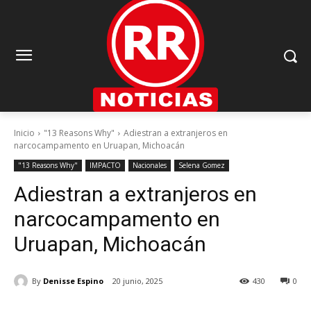
Inicio
"13 Reasons Why"
Adiestran a extranjeros en
narcocampamento en Uruapan, Michoacán
"13 Reasons Why"
IMPACTO
Nacionales
Selena Gomez
Adiestran a extranjeros en
narcocampamento en
Uruapan, Michoacán
By
Denisse Espino
20 junio, 2025
430
0