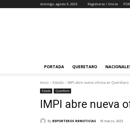
domingo, agosto 9, 2026
Registrarse / Unirse
POR
PORTADA
QUERETARO
NACIONALE
Inicio
Estado
IMPI abre nueva oficina en Querétaro
Estado
Querétaro
IMPI abre nueva o
By
REPORTEROS RRNOTICIAS
18 marzo, 2025