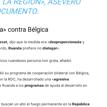
LA REGIÓN», ASEVERÓ
OCUMENTO.
» contra Bélgica
evot,
dijo que la medida era «
desproporcionada
y
erdo,
Ruanda
prefiere no
dialogar
«.
ticos ruandeses persona non grata, añadió.
ió su programa de cooperación bilateral con Bélgica,
on la RDC, ha desarrollado una «
agresiva
e Ruanda a los
programas
de ayuda al desarrollo en
s buscan un alto el fuego permanente en la
República