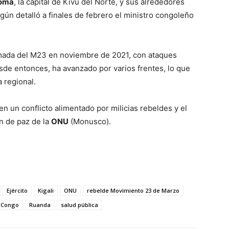
oma
, la capital de Kivu del Norte, y sus alrededores
ún detalló a finales de febrero el ministro congoleño
rmada del M23 en noviembre de 2021, con ataques
de entonces, ha avanzado por varios frentes, lo que
 regional.
n un conflicto alimentado por milicias rebeldes y el
ón de paz de la
ONU
(Monusco).
Ejército
Kigali
ONU
rebelde Movimiento 23 de Marzo
l Congo
Ruanda
salud pública