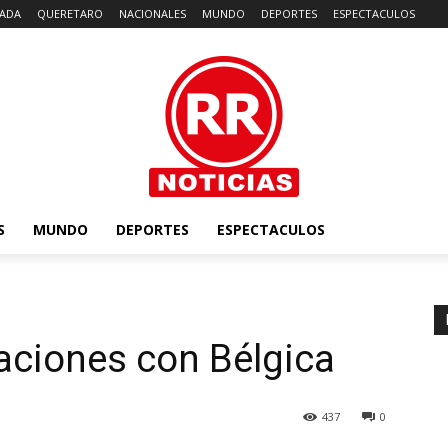
ADA
QUERETARO
NACIONALES
MUNDO
DEPORTES
ESPECTACULOS
S
MUNDO
DEPORTES
ESPECTACULOS
a
aciones con Bélgica
437
0