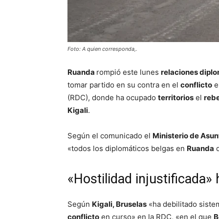
Foto: A quien corresponda,.
Ruanda
rompió este lunes
relaciones dipl
tomar partido en su contra en el
conflicto
e
(RDC), donde ha ocupado
territorios
el
reb
Kigali
.
Según el comunicado el
Ministerio de Asun
«todos los diplomáticos belgas en
Ruanda
d
«Hostilidad injustificada»
Según
Kigali, Bruselas
«ha debilitado sist
conflicto
en curso» en la RDC, «en el que
B