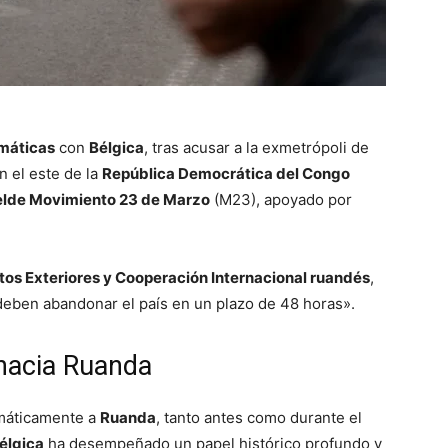
omáticas
con
Bélgica
, tras acusar a la exmetrópoli de
n el este de la
República Democrática del Congo
elde Movimiento 23 de Marzo
(M23), apoyado por
tos Exteriores y Cooperación Internacional ruandés
,
eben abandonar el país en un plazo de 48 horas».
 hacia Ruanda
emáticamente a
Ruanda
, tanto antes como durante el
élgica
ha desempeñado un papel histórico profundo y