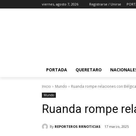
viernes, agosto 7, 2026
Registrarse / Unirse
PORT
PORTADA
QUERETARO
NACIONALE
Inicio
Mundo
Ruanda rompe relaciones con Bélgic
Mundo
Ruanda rompe rel
By
REPORTEROS RRNOTICIAS
17 marzo, 2025