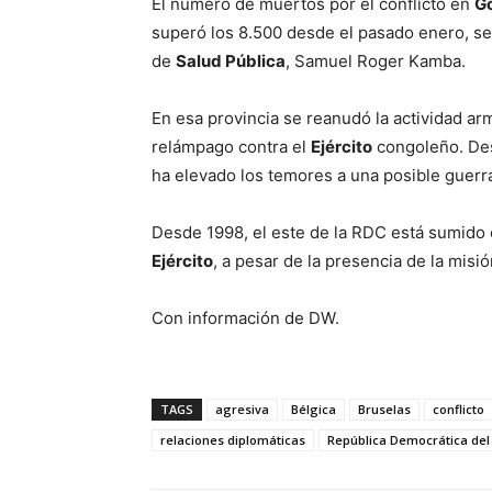
El número de muertos por el conflicto en
G
superó los 8.500 desde el pasado enero, seg
de
Salud Pública
, Samuel Roger Kamba.
En esa provincia se reanudó la actividad a
relámpago contra el
Ejército
congoleño. Des
ha elevado los temores a una posible guerra
Desde 1998, el este de la RDC está sumido e
Ejército
, a pesar de la presencia de la misi
Con información de DW.
TAGS
agresiva
Bélgica
Bruselas
conflicto
relaciones diplomáticas
República Democrática de