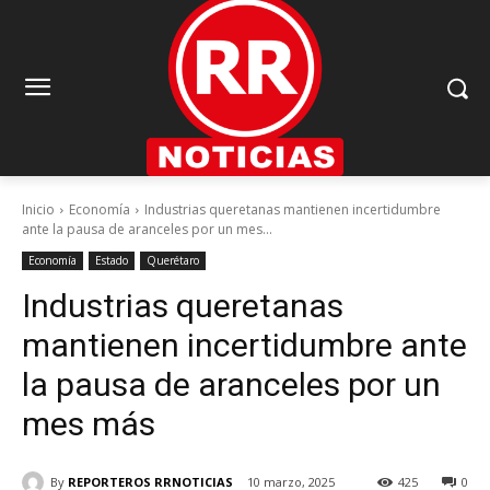
Inicio
Economía
Industrias queretanas mantienen incertidumbre
ante la pausa de aranceles por un mes...
Economía
Estado
Querétaro
Industrias queretanas
mantienen incertidumbre ante
la pausa de aranceles por un
mes más
By
REPORTEROS RRNOTICIAS
10 marzo, 2025
425
0