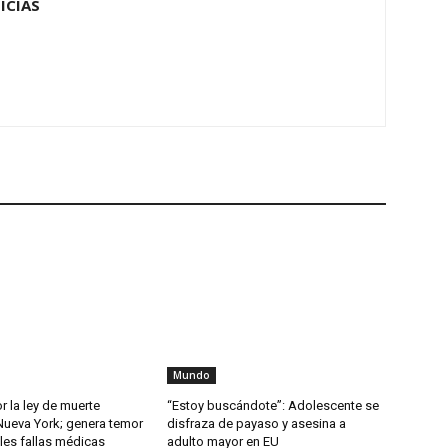
ICIAS
Mundo
or la ley de muerte
“Estoy buscándote”: Adolescente se
Nueva York; genera temor
disfraza de payaso y asesina a
les fallas médicas
adulto mayor en EU