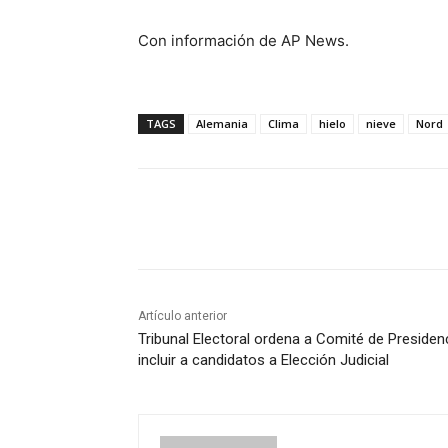
Con información de AP News.
TAGS
Alemania
Clima
hielo
nieve
Nord
Cuota
Artículo anterior
Tribunal Electoral ordena a Comité de Presiden
incluir a candidatos a Elección Judicial