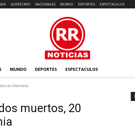
ADA
QUERETARO
NACIONALES
MUNDO
DEPORTES
ESPECTACULOS
S
MUNDO
DEPORTES
ESPECTACULOS
ridos en Alemania
 dos muertos, 20
nia