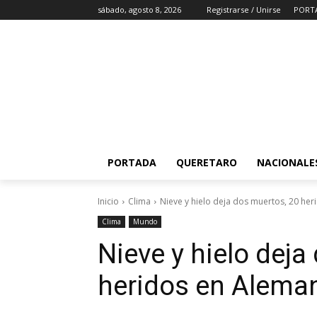
sábado, agosto 8, 2026
Registrarse / Unirse
PORT
PORTADA
QUERETARO
NACIONALE
Inicio
Clima
Nieve y hielo deja dos muertos, 20 he
Clima
Mundo
Nieve y hielo deja
heridos en Alema