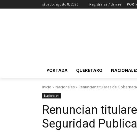
sábado, agosto 8, 2026
Registrarse / Unirse
PORT
PORTADA
QUERETARO
NACIONALE
Inicio
Nacionales
Renuncian titulares de Gobernaci
Nacionales
Renuncian titular
Seguridad Publica