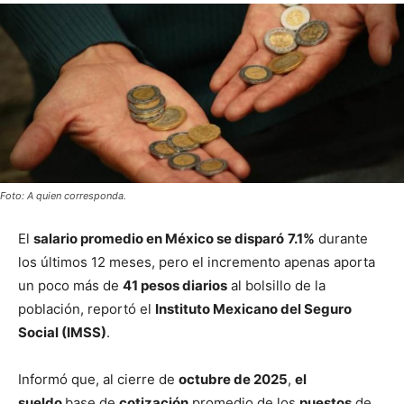
Foto: A quien corresponda.
El
salario
promedio en México se disparó
7.1%
durante
los últimos 12 meses, pero el incremento apenas aporta
un poco más de
41 pesos diarios
al bolsillo de la
población, reportó el
Instituto Mexicano del Seguro
Social (
IMSS
)
.
Informó que, al cierre de
octubre de 2025
,
el
sueldo
base de
cotización
promedio de los
puestos
de