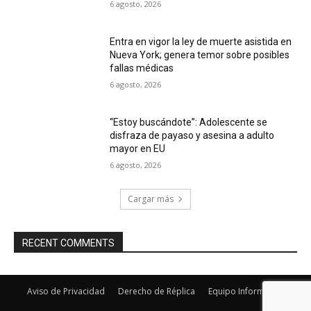
6 agosto, 2026
Entra en vigor la ley de muerte asistida en
Nueva York; genera temor sobre posibles
fallas médicas
6 agosto, 2026
“Estoy buscándote”: Adolescente se
disfraza de payaso y asesina a adulto
mayor en EU
6 agosto, 2026
Cargar más
RECENT COMMENTS
Aviso de Privacidad
Derecho de Réplica
Equipo Informativo