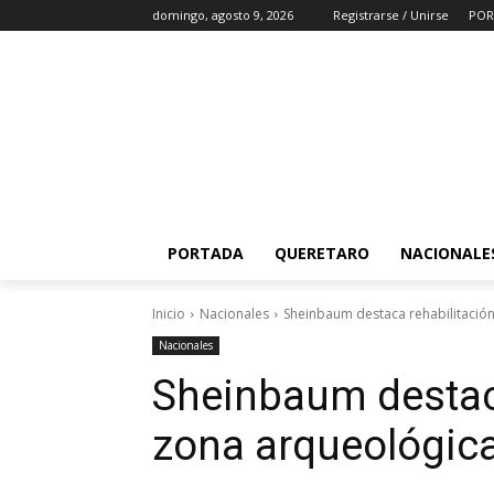
domingo, agosto 9, 2026
Registrarse / Unirse
POR
PORTADA
QUERETARO
NACIONALE
Inicio
Nacionales
Sheinbaum destaca rehabilitació
Nacionales
Sheinbaum destaca
zona arqueológic