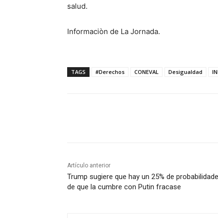
salud.
Informaciòn de La Jornada.
TAGS
#Derechos
CONEVAL
Desigualdad
IN
Cuota
Artículo anterior
Trump sugiere que hay un 25% de probabilidad
de que la cumbre con Putin fracase