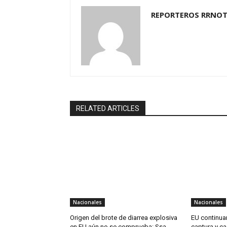
REPORTEROS RRNOT
RELATED ARTICLES
Nacionales
Nacionales
Origen del brote de diarrea explosiva
EU continua
en EU aún no se comprueba: Ssa
captura y ca