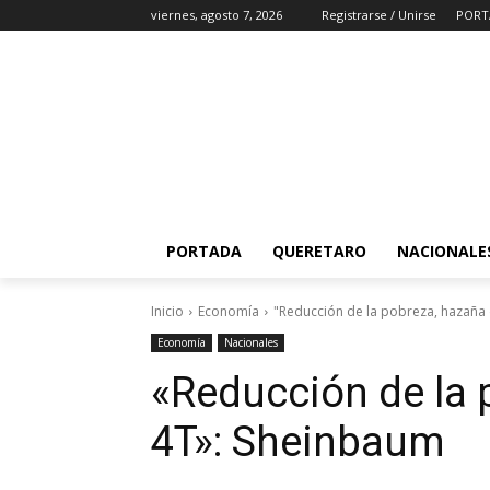
viernes, agosto 7, 2026
Registrarse / Unirse
PORT
PORTADA
QUERETARO
NACIONALE
Inicio
Economía
"Reducción de la pobreza, hazaña 
Economía
Nacionales
«Reducción de la 
4T»: Sheinbaum