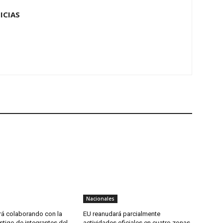
ICIAS
Nacionales
rá colaborando con la
EU reanudará parcialmente
stigo de integrantes del
actividades oficiales en cuatro zonas