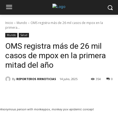
Inicio
Mundo
OMS registra más de 26 mil casos de mpox en la
primera...
Mundo
Salud
OMS registra más de 26 mil
casos de mpox en la primera
mitad del año
By
REPORTEROS RRNOTICIAS
14 julio, 2025
354
0
Anonymous person with monkeypox, monkey pox epidemic concept