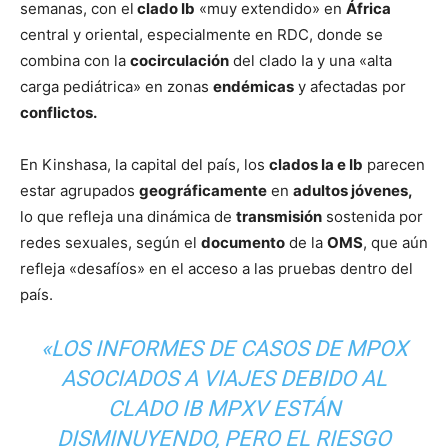
semanas, con el
clado Ib
«muy extendido» en
África
central y oriental, especialmente en RDC, donde se
combina con la
cocirculación
del clado Ia y una «alta
carga pediátrica» en zonas
endémicas
y afectadas por
conflictos.
En Kinshasa, la capital del país, los
clados Ia e Ib
parecen
estar agrupados
geográficamente
en
adultos jóvenes,
lo que refleja una dinámica de
transmisión
sostenida por
redes sexuales, según el
documento
de la
OMS
, que aún
refleja «desafíos» en el acceso a las pruebas dentro del
país.
«LOS INFORMES DE CASOS DE MPOX
ASOCIADOS A VIAJES DEBIDO AL
CLADO IB MPXV ESTÁN
DISMINUYENDO, PERO EL RIESGO