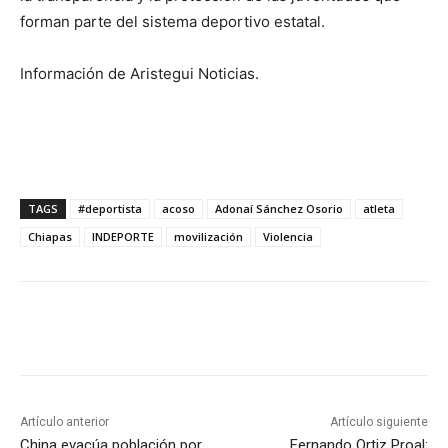
forman parte del sistema deportivo estatal.
Información de Aristegui Noticias.
TAGS
#deportista
acoso
Adonaí Sánchez Osorio
atleta
Chiapas
INDEPORTE
movilización
Violencia
Artículo anterior
Artículo siguiente
China evacúa población por
Fernando Ortiz Proal: