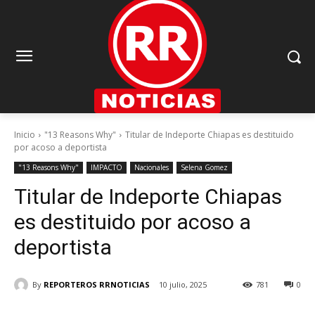
Inicio
"13 Reasons Why"
Titular de Indeporte Chiapas es destituido
por acoso a deportista
"13 Reasons Why"
IMPACTO
Nacionales
Selena Gomez
Titular de Indeporte Chiapas
es destituido por acoso a
deportista
By
REPORTEROS RRNOTICIAS
10 julio, 2025
781
0