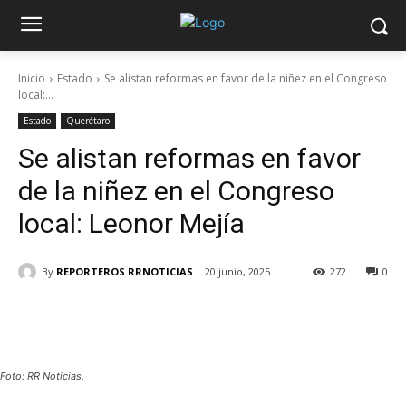
Inicio
Estado
Se alistan reformas en favor de la niñez en el Congreso
local:...
Estado
Querétaro
Se alistan reformas en favor
de la niñez en el Congreso
local: Leonor Mejía
By
REPORTEROS RRNOTICIAS
20 junio, 2025
272
0
Foto: RR Noticias.