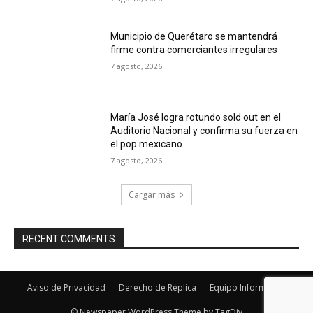
Municipio de Querétaro se mantendrá
firme contra comerciantes irregulares
7 agosto, 2026
María José logra rotundo sold out en el
Auditorio Nacional y confirma su fuerza en
el pop mexicano
7 agosto, 2026
Cargar más
RECENT COMMENTS
Aviso de Privacidad
Derecho de Réplica
Equipo Informativo
© Newspaper WordPress Theme by TagDiv