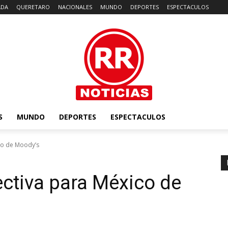
ADA
QUERETARO
NACIONALES
MUNDO
DEPORTES
ESPECTACULOS
S
MUNDO
DEPORTES
ESPECTACULOS
co de Moody’s
ectiva para México de