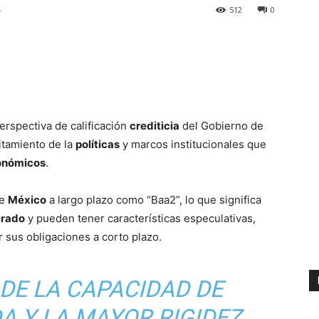
4
512
0
erspectiva de calificación
crediticia
del Gobierno de
itamiento de la
políticas
y marcos institucionales que
onómicos
.
de
México
a largo plazo como “Baa2”, lo que significa
rado
y pueden tener características especulativas,
 sus obligaciones a corto plazo.
 DE LA CAPACIDAD DE
A Y LA MAYOR RIGIDEZ