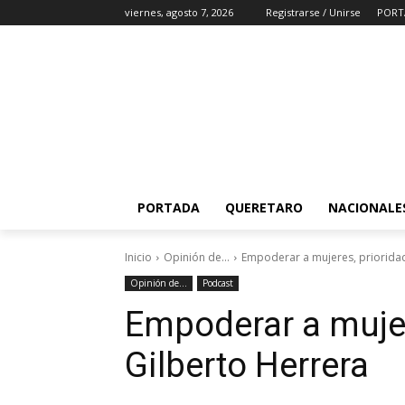
viernes, agosto 7, 2026
Registrarse / Unirse
PORT
PORTADA
QUERETARO
NACIONALE
Inicio
Opinión de...
Empoderar a mujeres, prioridad
Opinión de...
Podcast
Empoderar a mujere
Gilberto Herrera