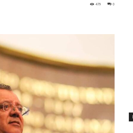
479
0