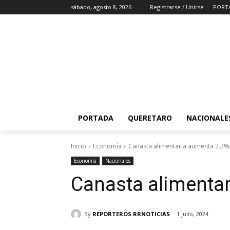
sábado, agosto 8, 2026
Registrarse / Unirse
PORT
PORTADA
QUERETARO
NACIONALE
Inicio
Economía
Canasta alimentaria aumenta 2.2%
Economía
Nacionales
Canasta alimenta
By
REPORTEROS RRNOTICIAS
1 julio, 2024