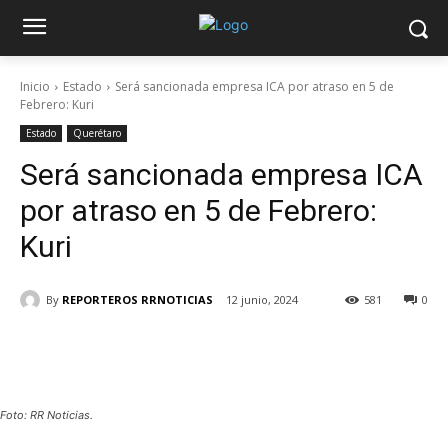
Inicio
Estado
Será sancionada empresa ICA por atraso en 5 de
Febrero: Kuri
Estado
Querétaro
Será sancionada empresa ICA
por atraso en 5 de Febrero:
Kuri
By
REPORTEROS RRNOTICIAS
12 junio, 2024
581
0
Foto: RR Noticias.